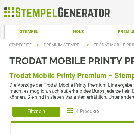
STEMPEL
HOLZ
PREMI
STARTSEITE
>
PREMIUM STEMPEL
>
TRODAT MOBILE PR
HOLZSTEMPEL ECKIG
TRODAT PRO
TRODAT PRINTY LINE
COLOP PRINTER 
HOLZSTEMPEL RUND
TRODAT PRI
TRODAT MOBILE PRINTY 
TRODAT PRINTY LINE RUND
COLOP EXPERT L
HOLZSTEMPEL OVAL
TRODAT MOB
Trodat Mobile Printy Premium – Stemp
TRODAT PRINTY LINE OVAL
COLOP GREEN LI
TRODAT PRI
IMPRINT LINE
COLOP GREEN LI
Die Vorzüge der Trodat Mobile Printy Premium Line ergebe
macht es möglich, auch außerhalb des Büros jederzeit ein 
TRODAT PRINTY DATER
COLOP EXPERT L
können. Sie sind in sieben Varianten erhältlich. Unter and
TRODAT PROFESSIONAL LINE
COLOP POCKET 
Filter ein
4 Produkte
TRODAT PROFESSIONAL DATER
COLOP STAMP M
TRODAT CLASSIC
COLOP CLASSIC 
PRINTY Z. SELBER SETZEN
COLOP CLASSIC 