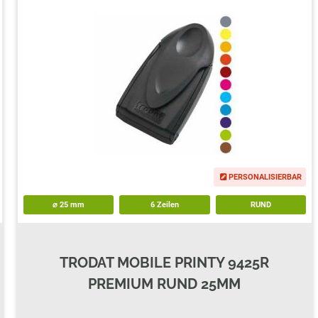
ERSATZPLATTEN NACH GRÖSSE
TRODAT® CREATIVE MINI
TRODAT® PIXEL STAMP
PERSONALISIERBAR
⌀
25
mm
6 Zeilen
RUND
TRODAT MOBILE PRINTY 9425R
PREMIUM RUND 25MM