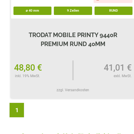
⌀
40
mm
9 Zeilen
RUND
TRODAT MOBILE PRINTY 9440R
PREMIUM RUND 40MM
48,80 €
41,01 €
inkl. 19% MwSt.
exkl. MwSt.
zzgl. Versandkosten
1