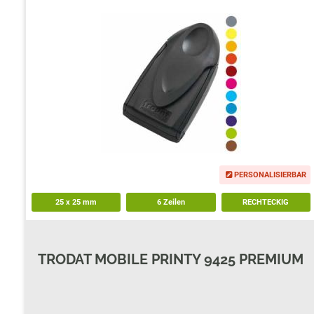
TRODAT POCKET PRINTY
COLOP E-MARK
TRODAT MOBILE PRINTY
EASYPRINT LINE
PERSONALISIERBAR
25
x
25
mm
6 Zeilen
RECHTECKIG
TRODAT MOBILE PRINTY 9425 PREMIUM