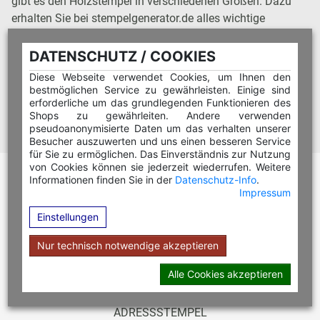
gibt es den Holzstempel in verschiedenen Größen. Dazu
erhalten Sie bei stempelgenerator.de alles wichtige
Zubehör wie Stempelkissen, Stempelfarben und
Ersatzkissen für die Printer von Colop, Imprint und Trodat.
DATENSCHUTZ / COOKIES
Auch
Mulitcolor-Stempel
und
Visitenkarten
gibt es bei
Diese Webseite verwendet Cookies, um Ihnen den
stempelgenerator.de. Hier können Sie Stempel bestellen!
bestmöglichen Service zu gewährleisten. Einige sind
erforderliche um das grundlegenden Funktionieren des
Shops zu gewährleiten. Andere verwenden
pseudoanonymisierte Daten um das verhalten unserer
Besucher auszuwerten und uns einen besseren Service
für Sie zu ermöglichen. Das Einverständnis zur Nutzung
von Cookies können sie jederzeit wiederrufen. Weitere
Informationen finden Sie in der
Datenschutz-Info
.
Impressum
Einstellungen
Kategorien
Nur technisch notwendige akzeptieren
FIRMENSTEMPEL
DATUMSTEMPEL
Alle Cookies akzeptieren
RUNDSTEMPEL
ADRESSSTEMPEL