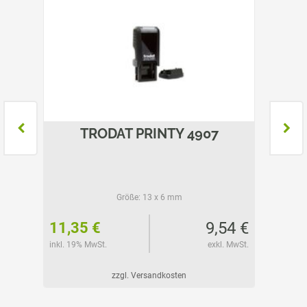
TRODAT PRINTY 4907
Größe:
13 x 6 mm
02 €
9,54 €
11,35 €
34,30
l. MwSt.
inkl. 19% MwSt.
exkl. MwSt.
inkl. 19%
zzgl. Versandkosten