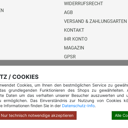
WIDERRUFSRECHT
EN
AGB
VERSAND & ZAHLUNGSARTEN
KONTAKT
IHR KONTO
MAGAZIN
GPSR
Versandunternehmen
Z / COOKIES
rwendet Cookies, um Ihnen den bestmöglichen Service zu gewährle
 das grundlegenden Funktionieren des Shops zu gewährleiten.
rte Daten um das verhalten unserer Besucher auszuwerten und u
u ermöglichen. Das Einverständnis zur Nutzung von Cookies kö
e Informationen finden Sie in der
Datenschutz-Info
.
Hilfe Rundstempel
Hilfe Rundstempel Holz
Nur technisch notwendige akzeptieren
Alle C
opyright © 2026 Stempel Toenges GmbH - Alle Rechte vorbehalt