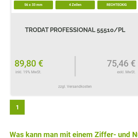
56
x
33
mm
4 Zeilen
RECHTECKIG
TRODAT PROFESSIONAL 55510/PL
89,80 €
75,46 €
inkl. 19% MwSt.
exkl. MwSt.
zzgl. Versandkosten
1
Was kann man mit einem Ziffer- und