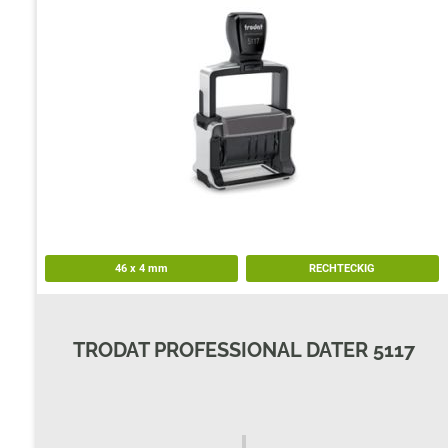
TRODAT POCKET PRINTY
COLOP E-MARK
TRODAT MOBILE PRINTY
EASYPRINT LINE
46
x
4
mm
RECHTECKIG
TRODAT PROFESSIONAL DATER 5117