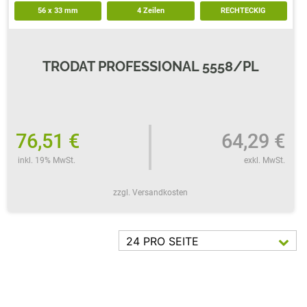
56
x
33
mm
4 Zeilen
RECHTECKIG
TRODAT PROFESSIONAL 5558/PL
76,51 €
64,29 €
inkl. 19% MwSt.
exkl. MwSt.
zzgl. Versandkosten
24 PRO SEITE