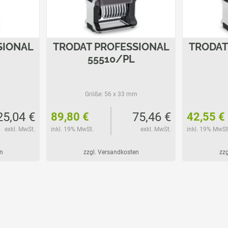
SIONAL
TRODAT PROFESSIONAL
TRODAT
55510/PL
Größe:
56 x 33 mm
25,04 €
75,46 €
89,80 €
42,55 €
exkl. MwSt.
inkl. 19% MwSt.
exkl. MwSt.
inkl. 19% MwSt
n
zzgl. Versandkosten
zzg