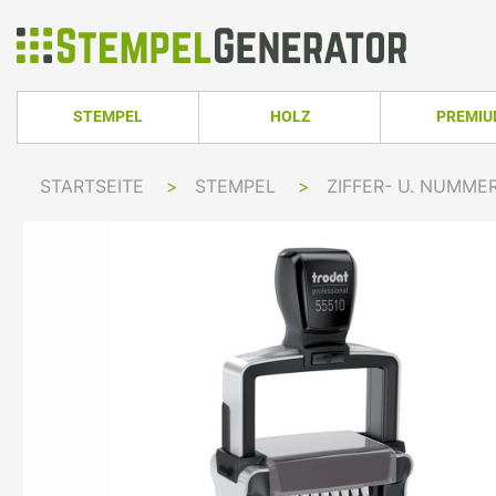
STEMPEL
HOLZ
PREMI
HOLZSTEMPEL ECKIG
TRODAT PRO
STARTSEITE
>
STEMPEL
>
ZIFFER- U. NUMME
TRODAT PRINTY LINE
COLOP PRINTER 
HOLZSTEMPEL RUND
TRODAT PRI
TRODAT PRINTY LINE RUND
COLOP EXPERT L
HOLZSTEMPEL OVAL
TRODAT MOB
TRODAT PRINTY LINE OVAL
COLOP GREEN LI
TRODAT PRI
IMPRINT LINE
COLOP GREEN LI
TRODAT PRINTY DATER
COLOP EXPERT L
TRODAT PROFESSIONAL LINE
COLOP POCKET 
TRODAT PROFESSIONAL DATER
COLOP STAMP M
TRODAT CLASSIC
COLOP CLASSIC 
PRINTY Z. SELBER SETZEN
COLOP CLASSIC 