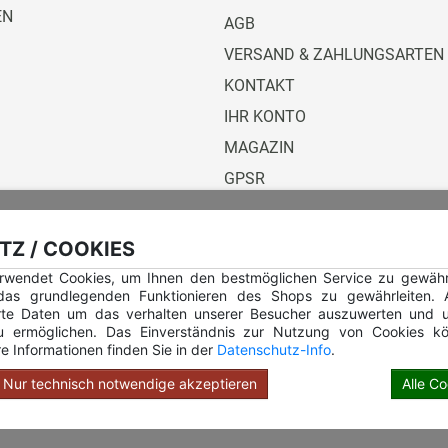
EN
AGB
VERSAND & ZAHLUNGSARTEN
KONTAKT
IHR KONTO
MAGAZIN
GPSR
Versandunternehmen
Z / COOKIES
rwendet Cookies, um Ihnen den bestmöglichen Service zu gewährle
 das grundlegenden Funktionieren des Shops zu gewährleiten.
rte Daten um das verhalten unserer Besucher auszuwerten und u
u ermöglichen. Das Einverständnis zur Nutzung von Cookies kö
e Informationen finden Sie in der
Datenschutz-Info
.
Hilfe Rundstempel
Hilfe Rundstempel Holz
Nur technisch notwendige akzeptieren
Alle C
opyright © 2026 Stempel Toenges GmbH - Alle Rechte vorbehalt