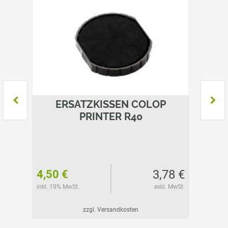
P
ERSATZKISSEN COLOP
E
PRINTER R40
78 €
3,78 €
4,50 €
3,45 
l. MwSt.
inkl. 19% MwSt.
exkl. MwSt.
inkl. 19%
zzgl. Versandkosten