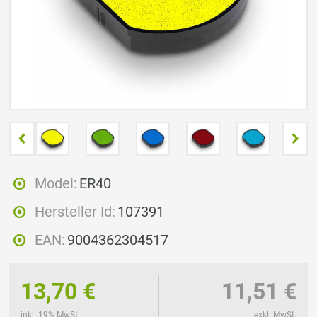
Model:
ER40
Hersteller Id:
107391
EAN:
9004362304517
13,70 €
11,51 €
inkl. 19% MwSt.
exkl. MwSt.