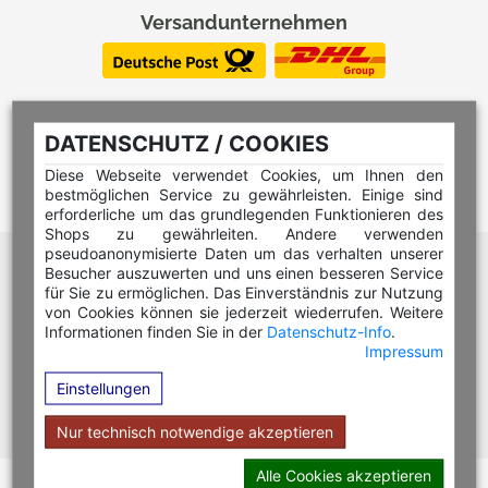
Versandunternehmen
DATENSCHUTZ / COOKIES
Diese Webseite verwendet Cookies, um Ihnen den
bestmöglichen Service zu gewährleisten. Einige sind
erforderliche um das grundlegenden Funktionieren des
Shops zu gewährleiten. Andere verwenden
pseudoanonymisierte Daten um das verhalten unserer
Hilfe Editor
Besucher auszuwerten und uns einen besseren Service
Hilfe Multicolorstempel
für Sie zu ermöglichen. Das Einverständnis zur Nutzung
von Cookies können sie jederzeit wiederrufen. Weitere
Hilfe Rundstempel
Informationen finden Sie in der
Datenschutz-Info
.
Impressum
Hilfe Rundstempel Holz
Einstellungen
Hilfe Stempelkissen wechseln
Hilfe Stempelplatte wechseln
Nur technisch notwendige akzeptieren
Alle Cookies akzeptieren