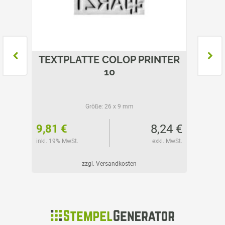
NTER
TEXTPLATTE COLOP PRINTER
TEXT
10
Größe:
26 x 9 mm
29 €
8,24 €
9,81 €
14,85
l. MwSt.
inkl. 19% MwSt.
exkl. MwSt.
inkl. 19%
zzgl. Versandkosten