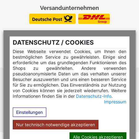
Versandunternehmen
DATENSCHUTZ / COOKIES
Diese Webseite verwendet Cookies, um Ihnen den
bestmöglichen Service zu gewährleisten. Einige sind
erforderliche um das grundlegenden Funktionieren des
Shops zu gewährleiten. Andere verwenden
pseudoanonymisierte Daten um das verhalten unserer
Hilfe Editor
Besucher auszuwerten und uns einen besseren Service
Hilfe Multicolorstempel
für Sie zu ermöglichen. Das Einverständnis zur Nutzung
von Cookies können sie jederzeit wiederrufen. Weitere
Hilfe Rundstempel
Informationen finden Sie in der
Datenschutz-Info
.
Impressum
Hilfe Rundstempel Holz
Einstellungen
Hilfe Stempelkissen wechseln
Hilfe Stempelplatte wechseln
Nur technisch notwendige akzeptieren
Alle Cookies akzeptieren