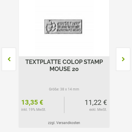
AMP
TEXTPLATTE COLOP STAMP
TEX
MOUSE 20
Größe:
38 x 14 mm
62 €
11,22 €
13,35 €
7,15 
l. MwSt.
inkl. 19% MwSt.
exkl. MwSt.
inkl. 19%
zzgl. Versandkosten