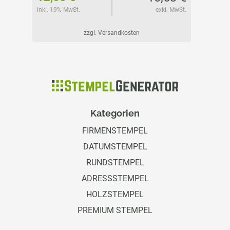
l. MwSt.
inkl. 19% MwSt.
exkl. MwSt.
inkl. 19%
zzgl. Versandkosten
Kategorien
FIRMENSTEMPEL
DATUMSTEMPEL
RUNDSTEMPEL
ADRESSSTEMPEL
HOLZSTEMPEL
PREMIUM STEMPEL