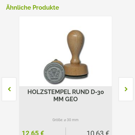
Ähnliche Produkte
EO
HOLZSTEMPEL RUND D-30
COL
MM GEO
Größe:
⌀ 30 mm
60 €
10,63 €
12,65 €
27,55