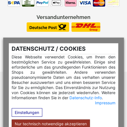
Versandunternehmen
DATENSCHUTZ / COOKIES
Diese Webseite verwendet Cookies, um Ihnen den
bestmöglichen Service zu gewährleisten. Einige sind
erforderliche um das grundlegenden Funktionieren des
Shops zu gewährleiten. Andere verwenden
pseudoanonymisierte Daten um das verhalten unserer
Hilfe Editor
Besucher auszuwerten und uns einen besseren Service
Hilfe Multicolorstempel
für Sie zu ermöglichen. Das Einverständnis zur Nutzung
von Cookies können sie jederzeit wiederrufen. Weitere
Hilfe Rundstempel
Informationen finden Sie in der
Datenschutz-Info
.
Impressum
Hilfe Rundstempel Holz
Einstellungen
Hilfe Stempelkissen wechseln
Hilfe Stempelplatte wechseln
Nur technisch notwendige akzeptieren