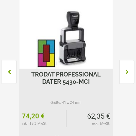
L
TRODAT PROFESSIONAL
T
DATER 5430-MCI
Größe:
41 x 24 mm
29 €
62,35 €
74,20 €
88,30
l. MwSt.
inkl. 19% MwSt.
exkl. MwSt.
inkl. 19%