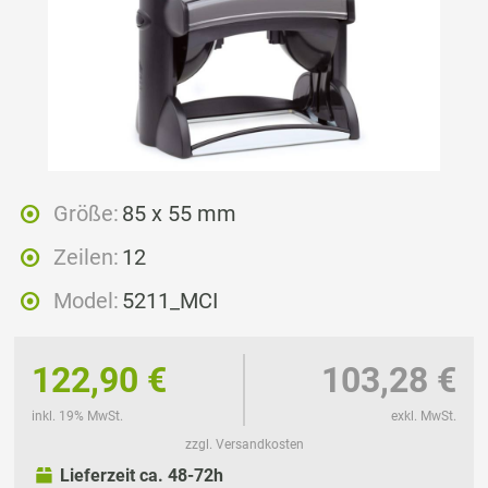
Größe:
85 x 55 mm
Zeilen:
12
Model:
5211_MCI
122,90 €
103,28 €
inkl. 19% MwSt.
exkl. MwSt.
zzgl. Versandkosten
Lieferzeit ca. 48-72h