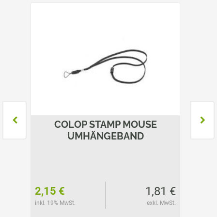
30
COLOP STAMP MOUSE
CO
UMHÄNGEBAND
01 €
1,81 €
2,15 €
11,45
l. MwSt.
inkl. 19% MwSt.
exkl. MwSt.
inkl. 19%