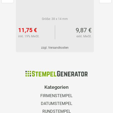
Größe:
38 x 14 mm
10 €
9,87 €
11,75 €
12,99
l. MwSt.
inkl. 19% MwSt.
exkl. MwSt.
inkl. 19%
zzgl. Versandkosten
Kategorien
FIRMENSTEMPEL
DATUMSTEMPEL
RUNDSTEMPEL