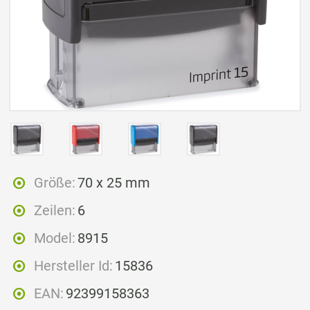
Größe:
70 x 25 mm
Zeilen:
6
Model:
8915
Hersteller Id:
15836
EAN:
92399158363