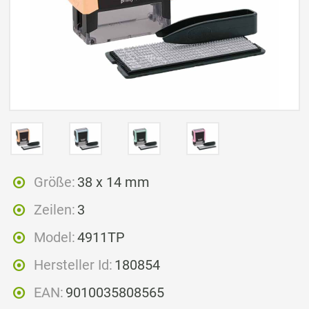
Größe:
38 x 14 mm
Zeilen:
3
Model:
4911TP
Hersteller Id:
180854
EAN:
9010035808565