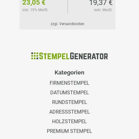
68 €
19,37 €
23,05 €
ab 29
l. MwSt.
inkl. 19% MwSt.
exkl. MwSt.
inkl. 19%
zzgl. Versandkosten
Kategorien
FIRMENSTEMPEL
DATUMSTEMPEL
RUNDSTEMPEL
ADRESSSTEMPEL
HOLZSTEMPEL
PREMIUM STEMPEL