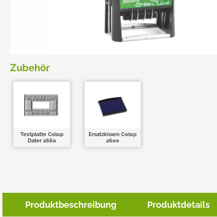
TRODAT POCKET PRINTY
COLOP E-MARK
TRODAT MOBILE PRINTY
EASYPRINT LINE
Zubehör
Textplatte Colop
Ersatzkissen Colop
Dater 2660
2600
Produktbeschreibung
Produktdetails