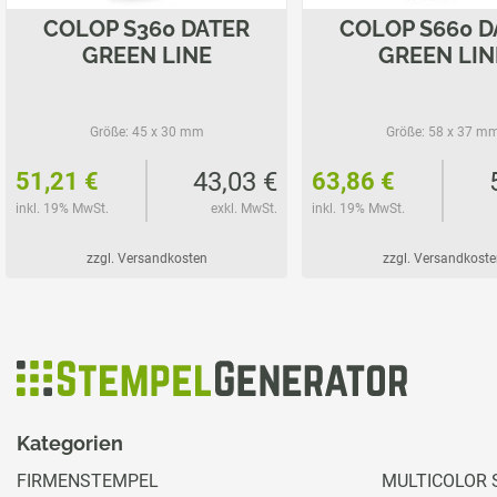
COLOP S360 DATER
COLOP S660 D
GREEN LINE
GREEN LIN
Größe:
45 x 30 mm
Größe:
58 x 37 m
43,03 €
51,21 €
63,86 €
inkl. 19% MwSt.
exkl. MwSt.
inkl. 19% MwSt.
zzgl. Versandkosten
zzgl. Versandkoste
Kategorien
FIRMENSTEMPEL
MULTICOLOR 