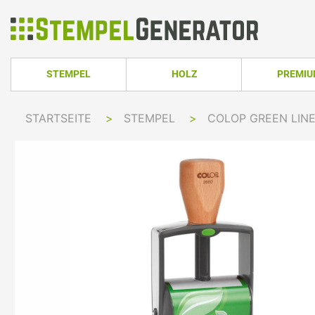
STEMPEL
HOLZ
PREMI
HOLZSTEMPEL ECKIG
TRODAT PRO
STARTSEITE
>
STEMPEL
>
COLOP GREEN LIN
TRODAT PRINTY LINE
COLOP PRINTER 
HOLZSTEMPEL RUND
TRODAT PRI
TRODAT PRINTY LINE RUND
COLOP EXPERT L
HOLZSTEMPEL OVAL
TRODAT MOB
TRODAT PRINTY LINE OVAL
COLOP GREEN LI
TRODAT PRI
IMPRINT LINE
COLOP GREEN LI
TRODAT PRINTY DATER
COLOP EXPERT L
TRODAT PROFESSIONAL LINE
COLOP POCKET 
TRODAT PROFESSIONAL DATER
COLOP STAMP M
TRODAT CLASSIC
COLOP CLASSIC 
PRINTY Z. SELBER SETZEN
COLOP CLASSIC 