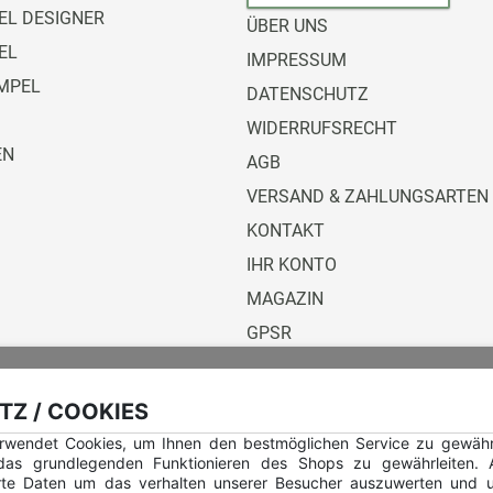
L DESIGNER
ÜBER UNS
EL
IMPRESSUM
MPEL
DATENSCHUTZ
WIDERRUFSRECHT
EN
AGB
VERSAND & ZAHLUNGSARTEN
KONTAKT
IHR KONTO
MAGAZIN
GPSR
Versandunternehmen
Z / COOKIES
rwendet Cookies, um Ihnen den bestmöglichen Service zu gewährle
 das grundlegenden Funktionieren des Shops zu gewährleiten.
rte Daten um das verhalten unserer Besucher auszuwerten und u