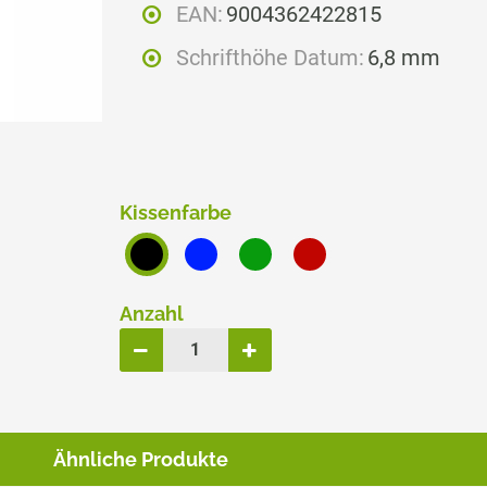
EAN:
9004362422815
ERSATZPLATTEN NACH GRÖSSE
Schrifthöhe Datum:
6,8 mm
TRODAT® CREATIVE MINI
TRODAT® PIXEL STAMP
Kissenfarbe
Anzahl
Ähnliche Produkte