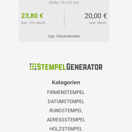
Größe:
70 x 25 mm
85 €
20,00 €
23,80 €
ab 29
l. MwSt.
inkl. 19% MwSt.
exkl. MwSt.
inkl. 19%
zzgl. Versandkosten
Kategorien
FIRMENSTEMPEL
DATUMSTEMPEL
RUNDSTEMPEL
ADRESSSTEMPEL
HOLZSTEMPEL