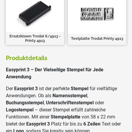
Ersatzkissen Trodat 6/4913 -
Textplatte Trodat Printy 4913
Printy 4913
Produktdetails
Easyprint 3 – Der Vielseitige Stempel für Jede
Anwendung
Der
Easyprint 3
ist der perfekte
Stempel
für vielfältige
Anwendungen. Ob als
Namensstempel
,
Buchungsstempel
,
Unterschriftenstempel
oder
Logostempel
– dieser Stempel erfüllt zahlreiche
Funktionen. Mit einer
Stempelplatte
von 58 x 22 mm
bietet der
Easyprint 3
Platz für bis zu
6 Zeilen
Text oder
ein
Logo
, sodass Sie kreativ sein können.