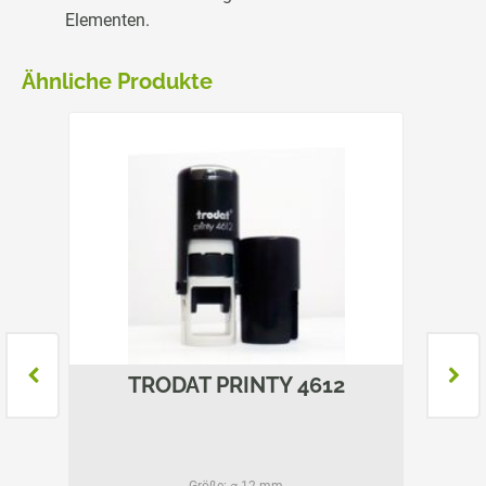
Elementen.
Ähnliche Produkte
UND
TRODAT PRINTY 4612
TROD
Größe:
⌀ 12 mm