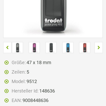
Größe:
47 x 18 mm
Zeilen:
5
Model:
9512
Hersteller Id:
148636
EAN:
9008448636