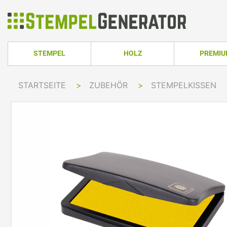
STEMPEL
HOLZ
PREMI
HOLZSTEMPEL ECKIG
TRODAT PRO
STARTSEITE
>
ZUBEHÖR
>
STEMPELKISSEN
TRODAT PRINTY LINE
COLOP PRINTER 
HOLZSTEMPEL RUND
TRODAT PRI
TRODAT PRINTY LINE RUND
COLOP EXPERT L
HOLZSTEMPEL OVAL
TRODAT MOB
TRODAT PRINTY LINE OVAL
COLOP GREEN LI
TRODAT PRI
IMPRINT LINE
COLOP GREEN LI
TRODAT PRINTY DATER
COLOP EXPERT L
TRODAT PROFESSIONAL LINE
COLOP POCKET 
TRODAT PROFESSIONAL DATER
COLOP STAMP M
TRODAT CLASSIC
COLOP CLASSIC 
PRINTY Z. SELBER SETZEN
COLOP CLASSIC 