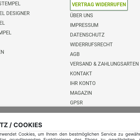
STEMPEL
VERTRAG WIDERRUFEN
L DESIGNER
ÜBER UNS
EL
IMPRESSUM
MPEL
DATENSCHUTZ
WIDERRUFSRECHT
EN
AGB
VERSAND & ZAHLUNGSARTEN
KONTAKT
IHR KONTO
MAGAZIN
GPSR
Versandunternehmen
Z / COOKIES
rwendet Cookies, um Ihnen den bestmöglichen Service zu gewährle
 das grundlegenden Funktionieren des Shops zu gewährleiten.