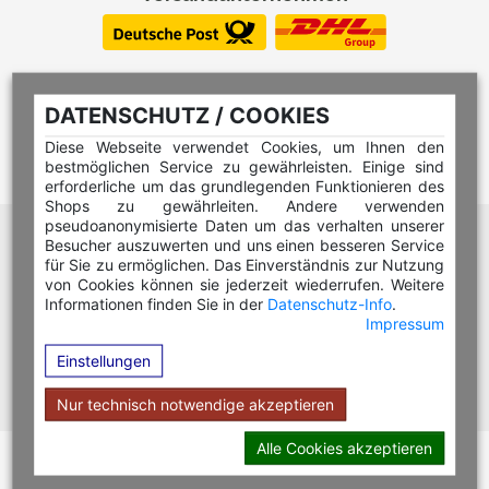
DATENSCHUTZ / COOKIES
Diese Webseite verwendet Cookies, um Ihnen den
bestmöglichen Service zu gewährleisten. Einige sind
erforderliche um das grundlegenden Funktionieren des
Shops zu gewährleiten. Andere verwenden
pseudoanonymisierte Daten um das verhalten unserer
Hilfe Editor
Besucher auszuwerten und uns einen besseren Service
Hilfe Multicolorstempel
für Sie zu ermöglichen. Das Einverständnis zur Nutzung
von Cookies können sie jederzeit wiederrufen. Weitere
Hilfe Rundstempel
Informationen finden Sie in der
Datenschutz-Info
.
Impressum
Hilfe Rundstempel Holz
Einstellungen
Hilfe Stempelkissen wechseln
Hilfe Stempelplatte wechseln
Nur technisch notwendige akzeptieren
Alle Cookies akzeptieren
Copyright © 2026 Stempel Toenges GmbH - Alle Rechte
vorbehalten