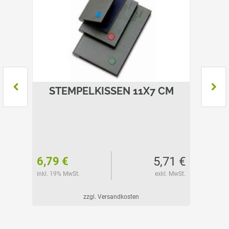
EN
STEMPELKISSEN 11X7 CM
ST
51 €
5,71 €
6,79 €
11,45
l. MwSt.
inkl. 19% MwSt.
exkl. MwSt.
inkl. 19%
zzgl. Versandkosten