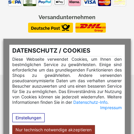
Versandunternehmen
DATENSCHUTZ / COOKIES
Diese Webseite verwendet Cookies, um Ihnen den
bestmöglichen Service zu gewährleisten. Einige sind
erforderliche um das grundlegenden Funktionieren des
Shops zu gewährleiten. Andere verwenden
pseudoanonymisierte Daten um das verhalten unserer
Hilfe Editor
Besucher auszuwerten und uns einen besseren Service
Hilfe Multicolorstempel
für Sie zu ermöglichen. Das Einverständnis zur Nutzung
von Cookies können sie jederzeit wiederrufen. Weitere
Hilfe Rundstempel
Informationen finden Sie in der
Datenschutz-Info
.
Impressum
Hilfe Rundstempel Holz
Einstellungen
Hilfe Stempelkissen wechseln
Hilfe Stempelplatte wechseln
Nur technisch notwendige akzeptieren