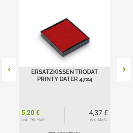
T
ERSATZKISSEN TRODAT
E
PRINTY DATER 4724
78 €
4,37 €
5,20 €
5,65 
l. MwSt.
inkl. 19% MwSt.
exkl. MwSt.
inkl. 19%