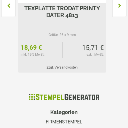
TEXPLATTE TRODAT PRINTY
DATER 4813
Größe:
26 x 9 mm
32 €
15,71 €
18,69 €
26,55
l. MwSt.
inkl. 19% MwSt.
exkl. MwSt.
inkl. 19%
zzgl. Versandkosten
Kategorien
FIRMENSTEMPEL