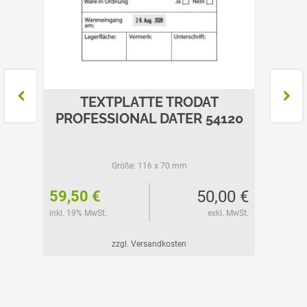
80
TEXTPLATTE TRODAT
TEX
PROFESSIONAL DATER 54120
Größe:
116 x 70 mm
65 €
50,00 €
59,50 €
32,15
l. MwSt.
inkl. 19% MwSt.
exkl. MwSt.
inkl. 19%
zzgl. Versandkosten