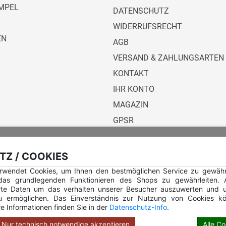
MPEL
DATENSCHUTZ
WIDERRUFSRECHT
EN
AGB
VERSAND & ZAHLUNGSARTEN
KONTAKT
IHR KONTO
MAGAZIN
GPSR
Versandunternehmen
Z / COOKIES
rwendet Cookies, um Ihnen den bestmöglichen Service zu gewährle
 das grundlegenden Funktionieren des Shops zu gewährleiten.
rte Daten um das verhalten unserer Besucher auszuwerten und u
u ermöglichen. Das Einverständnis zur Nutzung von Cookies kö
e Informationen finden Sie in der
Datenschutz-Info
.
Hilfe Rundstempel
Hilfe Rundstempel Holz
Nur technisch notwendige akzeptieren
Alle C