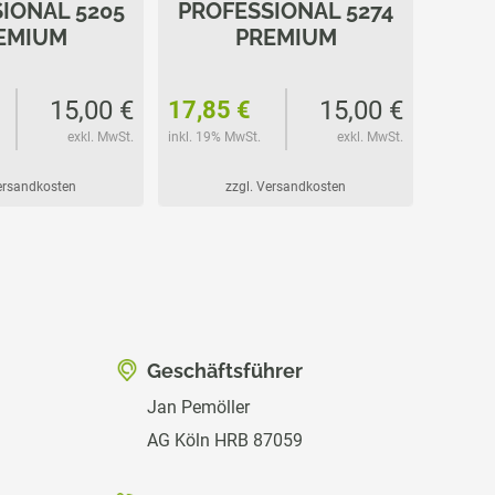
IONAL 5205
PROFESSIONAL 5274
PRO
EMIUM
PREMIUM
15,00 €
15,00 €
17,85 €
19,5
exkl. MwSt.
inkl. 19% MwSt.
exkl. MwSt.
inkl. 19%
Versandkosten
zzgl. Versandkosten
Geschäftsführer
Jan Pemöller
AG Köln HRB 87059