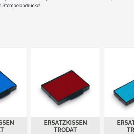
se Stempelabdrücke!
SSEN
ERSATZKISSEN
ERSA
AT
TRODAT
T