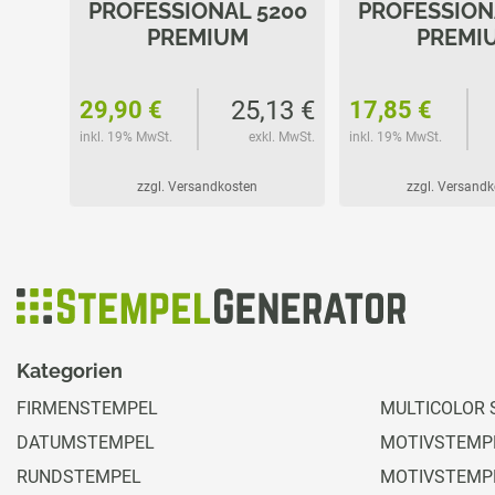
2045
PROFESSIONAL 5200
PROFESSION
PREMIUM
PREMI
38 €
25,13 €
29,90 €
17,85 €
l. MwSt.
inkl. 19% MwSt.
exkl. MwSt.
inkl. 19% MwSt.
zzgl. Versandkosten
zzgl. Versand
Kategorien
FIRMENSTEMPEL
MULTICOLOR 
DATUMSTEMPEL
MOTIVSTEMPE
RUNDSTEMPEL
MOTIVSTEMP