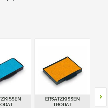
TZKISSEN
ERSATZKISSEN
E
RODAT
TRODAT