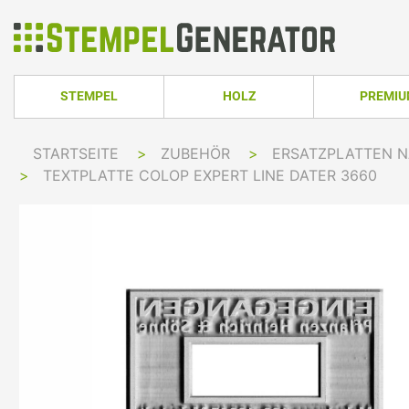
STEMPEL
HOLZ
PREMI
HOLZSTEMPEL ECKIG
TRODAT PRO
STARTSEITE
>
ZUBEHÖR
>
ERSATZPLATTEN 
TRODAT PRINTY LINE
COLOP PRINTER 
HOLZSTEMPEL RUND
TRODAT PRI
>
TEXTPLATTE COLOP EXPERT LINE DATER 3660
TRODAT PRINTY LINE RUND
COLOP EXPERT L
HOLZSTEMPEL OVAL
TRODAT MOB
TRODAT PRINTY LINE OVAL
COLOP GREEN LI
TRODAT PRI
IMPRINT LINE
COLOP GREEN LI
TRODAT PRINTY DATER
COLOP EXPERT L
TRODAT PROFESSIONAL LINE
COLOP POCKET 
TRODAT PROFESSIONAL DATER
COLOP STAMP M
TRODAT CLASSIC
COLOP CLASSIC 
PRINTY Z. SELBER SETZEN
COLOP CLASSIC 