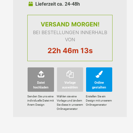
Lieferzeit ca. 24-48h
VERSAND
MORGEN!
BEI BESTELLUNGEN INNERHALB
VON
22h 46m 12s
Datei
Vorlage
Online
hochladen
auswählen
gestalten
Senden Sie uns eine
Wählen sie eine
Erstellen Sie ein
individuelle Datei mit
Vorlage und ändern
Design mit unserem
ihrem Design
Sie diese in unserem
Onlinegenerator
Onlinegenerator