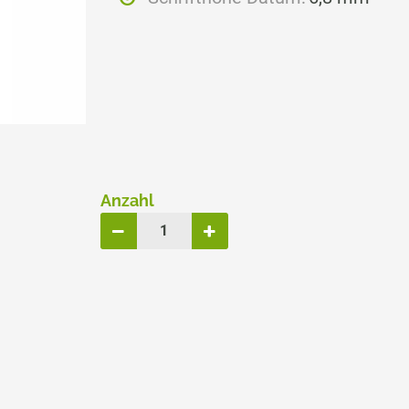
ERSATZPLATTEN NACH GRÖSSE
TRODAT® CREATIVE MINI
TRODAT® PIXEL STAMP
Anzahl