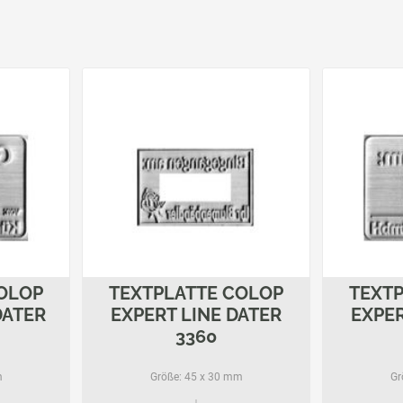
OLOP
TEXTPLATTE COLOP
TEXT
DATER
EXPERT LINE DATER
EXPER
3360
m
Größe:
45 x 30 mm
Gr