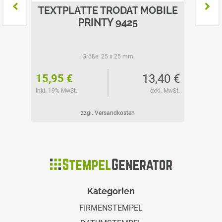
BILE
TEXTPLATTE TRODAT MOBILE
TEXT
PRINTY 9425
P
Größe:
25 x 25 mm
32 €
13,40 €
15,95 €
16,15
l. MwSt.
inkl. 19% MwSt.
exkl. MwSt.
inkl. 19%
zzgl. Versandkosten
Kategorien
FIRMENSTEMPEL