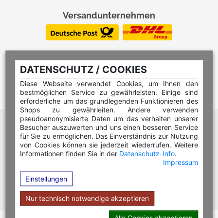
Versandunternehmen
DATENSCHUTZ / COOKIES
Diese Webseite verwendet Cookies, um Ihnen den
bestmöglichen Service zu gewährleisten. Einige sind
erforderliche um das grundlegenden Funktionieren des
Shops zu gewährleiten. Andere verwenden
pseudoanonymisierte Daten um das verhalten unserer
Hilfe Editor
Besucher auszuwerten und uns einen besseren Service
Hilfe Multicolorstempel
für Sie zu ermöglichen. Das Einverständnis zur Nutzung
von Cookies können sie jederzeit wiederrufen. Weitere
Hilfe Rundstempel
Informationen finden Sie in der
Datenschutz-Info
.
Impressum
Hilfe Rundstempel Holz
Einstellungen
Hilfe Stempelkissen wechseln
Hilfe Stempelplatte wechseln
Nur technisch notwendige akzeptieren
Alle Cookies akzeptieren