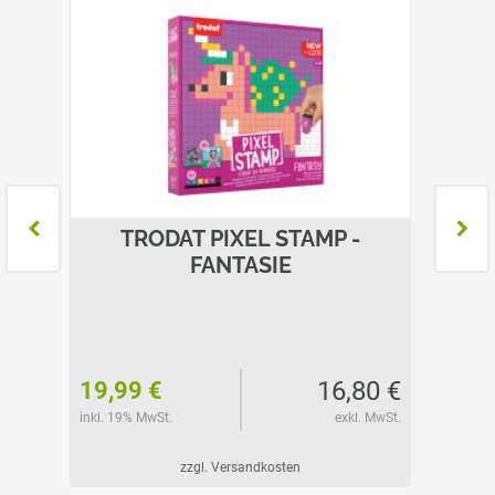
IERE
TRODAT PIXEL STAMP -
TROD
FANTASIE
80 €
16,80 €
19,99 €
19,99
l. MwSt.
inkl. 19% MwSt.
exkl. MwSt.
inkl. 19%
zzgl. Versandkosten