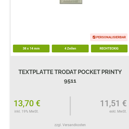
TRODAT POCKET PRINTY
COLOP E-MARK
TRODAT MOBILE PRINTY
EASYPRINT LINE
PERSONALISIERBAR
38
x
14
mm
4 Zeilen
RECHTECKIG
TEXTPLATTE TRODAT POCKET PRINTY
9511
13,70 €
11,51 €
inkl. 19% MwSt.
exkl. MwSt.
zzgl. Versandkosten