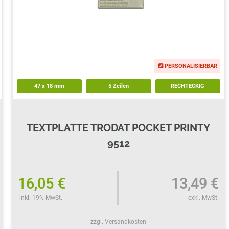
ERSATZPLATTEN NACH GRÖSSE
TRODAT® CREATIVE MINI
PERSONALISIERBAR
TRODAT® PIXEL STAMP
47
x
18
mm
5 Zeilen
RECHTECKIG
TEXTPLATTE TRODAT POCKET PRINTY
9512
16,05 €
13,49 €
inkl. 19% MwSt.
exkl. MwSt.
zzgl. Versandkosten