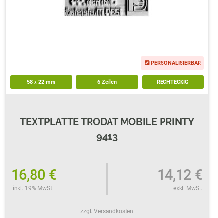
PERSONALISIERBAR
58
x
22
mm
6 Zeilen
RECHTECKIG
TEXTPLATTE TRODAT MOBILE PRINTY
9413
16,80 €
14,12 €
inkl. 19% MwSt.
exkl. MwSt.
zzgl. Versandkosten