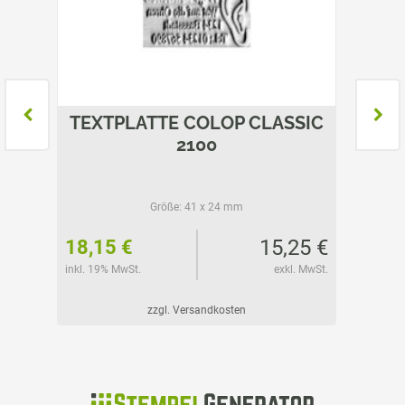
SSIC
TEXTPLATTE COLOP CLASSIC
TEXT
2100
Größe:
41 x 24 mm
01 €
15,25 €
18,15 €
25,05
l. MwSt.
inkl. 19% MwSt.
exkl. MwSt.
inkl. 19%
zzgl. Versandkosten