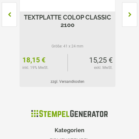
SSIC
TEXTPLATTE COLOP CLASSIC
TEXT
2100
Größe:
41 x 24 mm
01 €
15,25 €
18,15 €
20,60
l. MwSt.
inkl. 19% MwSt.
exkl. MwSt.
inkl. 19%
zzgl. Versandkosten
Kategorien