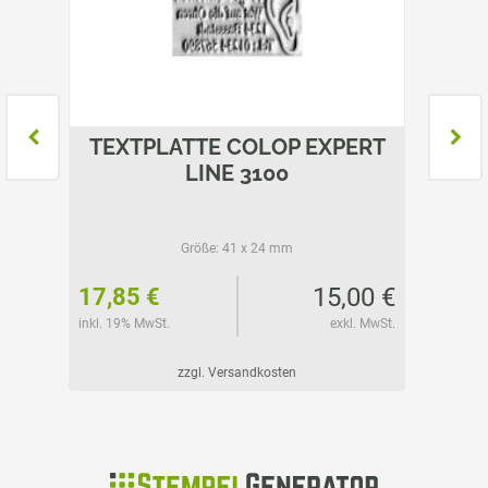
ERT
TEXTPLATTE COLOP EXPERT
TEX
LINE 3100
Größe:
41 x 24 mm
65 €
15,00 €
17,85 €
25,05
l. MwSt.
inkl. 19% MwSt.
exkl. MwSt.
inkl. 19%
zzgl. Versandkosten