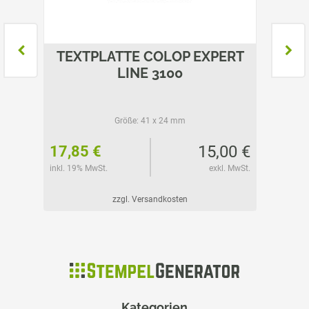
ERT
TEXTPLATTE COLOP EXPERT
TEX
LINE 3100
Größe:
41 x 24 mm
98 €
15,00 €
17,85 €
20,96
l. MwSt.
inkl. 19% MwSt.
exkl. MwSt.
inkl. 19%
zzgl. Versandkosten
Kategorien