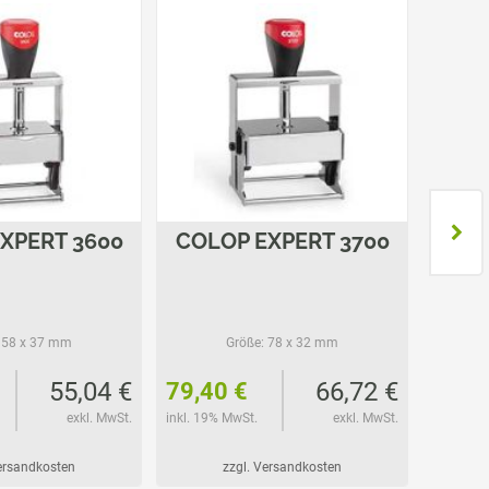
XPERT 3600
COLOP EXPERT 3700
COL
58 x 37 mm
Größe:
78 x 32 mm
55,04 €
66,72 €
79,40 €
87,4
exkl. MwSt.
inkl. 19% MwSt.
exkl. MwSt.
inkl. 19%
Versandkosten
zzgl. Versandkosten