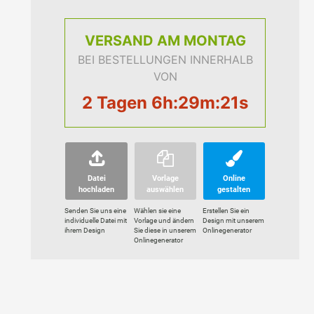
VERSAND
AM MONTAG
BEI BESTELLUNGEN INNERHALB
VON
2 Tagen 6h:29m:20s
Datei
Vorlage
Online
hochladen
auswählen
gestalten
Senden Sie uns eine
Wählen sie eine
Erstellen Sie ein
individuelle Datei mit
Vorlage und ändern
Design mit unserem
ihrem Design
Sie diese in unserem
Onlinegenerator
Onlinegenerator