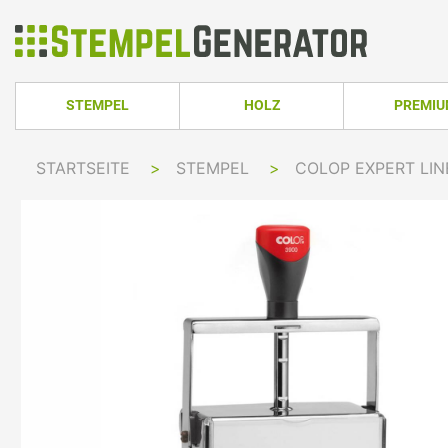
STEMPEL
HOLZ
PREMI
HOLZSTEMPEL ECKIG
TRODAT PRO
STARTSEITE
>
STEMPEL
>
COLOP EXPERT LI
TRODAT PRINTY LINE
COLOP PRINTER 
HOLZSTEMPEL RUND
TRODAT PRI
TRODAT PRINTY LINE RUND
COLOP EXPERT L
HOLZSTEMPEL OVAL
TRODAT MOB
TRODAT PRINTY LINE OVAL
COLOP GREEN LI
TRODAT PRI
IMPRINT LINE
COLOP GREEN LI
TRODAT PRINTY DATER
COLOP EXPERT L
TRODAT PROFESSIONAL LINE
COLOP POCKET 
TRODAT PROFESSIONAL DATER
COLOP STAMP M
TRODAT CLASSIC
COLOP CLASSIC 
PRINTY Z. SELBER SETZEN
COLOP CLASSIC 