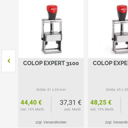
800
COLOP EXPERT 3100
COLOP EXPE
Größe:
41 x 24 mm
Größe:
45 x 3
45 €
37,31 €
44,40 €
48,25 €
l. MwSt.
inkl. 19% MwSt.
exkl. MwSt.
inkl. 19% MwSt.
zzgl. Versandkosten
zzgl. Versand