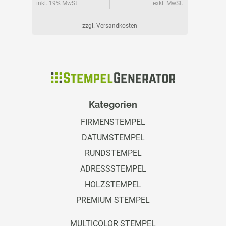
l. MwSt.
inkl. 19% MwSt.
exkl. MwSt.
inkl. 19%
zzgl. Versandkosten
Kategorien
FIRMENSTEMPEL
DATUMSTEMPEL
RUNDSTEMPEL
ADRESSSTEMPEL
HOLZSTEMPEL
PREMIUM STEMPEL
MULTICOLOR STEMPEL