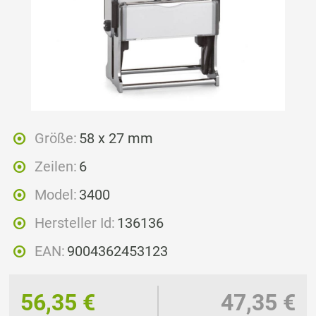
Größe:
58 x 27 mm
Zeilen:
6
Model:
3400
Hersteller Id:
136136
EAN:
9004362453123
56,35 €
47,35 €