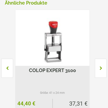
Ähnliche Produkte
COLOP EXPERT 3100
Größe:
41 x 24 mm
32 €
37,31 €
44,40 €
48,25