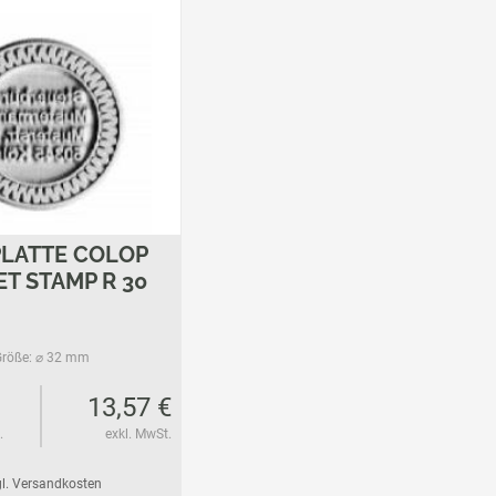
PLATTE COLOP
T STAMP R 30
röße:
⌀ 32 mm
13,57 €
.
exkl. MwSt.
l. Versandkosten