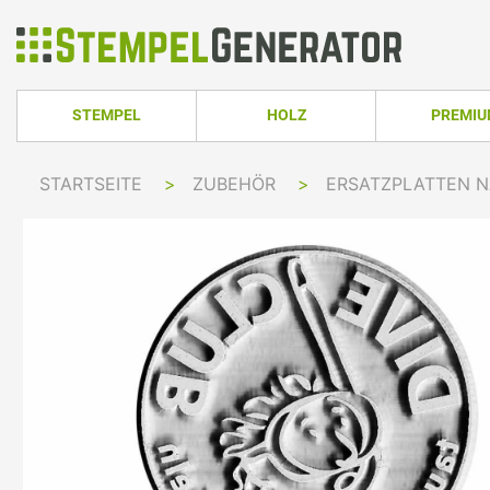
STEMPEL
HOLZ
PREMI
HOLZSTEMPEL ECKIG
TRODAT PRO
STARTSEITE
>
ZUBEHÖR
>
ERSATZPLATTEN 
TRODAT PRINTY LINE
COLOP PRINTER 
HOLZSTEMPEL RUND
TRODAT PRI
TRODAT PRINTY LINE RUND
COLOP EXPERT L
HOLZSTEMPEL OVAL
TRODAT MOB
TRODAT PRINTY LINE OVAL
COLOP GREEN LI
TRODAT PRI
IMPRINT LINE
COLOP GREEN LI
TRODAT PRINTY DATER
COLOP EXPERT L
TRODAT PROFESSIONAL LINE
COLOP POCKET 
TRODAT PROFESSIONAL DATER
COLOP STAMP M
TRODAT CLASSIC
COLOP CLASSIC 
PRINTY Z. SELBER SETZEN
COLOP CLASSIC 