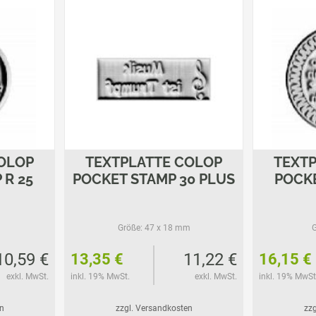
OLOP
TEXTPLATTE COLOP
TEXT
 R 25
POCKET STAMP 30 PLUS
POCKE
Größe:
47 x 18 mm
G
10,59 €
11,22 €
13,35 €
16,15 €
exkl. MwSt.
inkl. 19% MwSt.
exkl. MwSt.
inkl. 19% MwSt
n
zzgl. Versandkosten
zzg