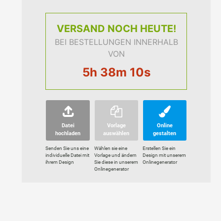
VERSAND
NOCH HEUTE!
BEI BESTELLUNGEN INNERHALB
VON
5h 38m 09s
Datei
Vorlage
Online
hochladen
auswählen
gestalten
Senden Sie uns eine
Wählen sie eine
Erstellen Sie ein
individuelle Datei mit
Vorlage und ändern
Design mit unserem
ihrem Design
Sie diese in unserem
Onlinegenerator
Onlinegenerator