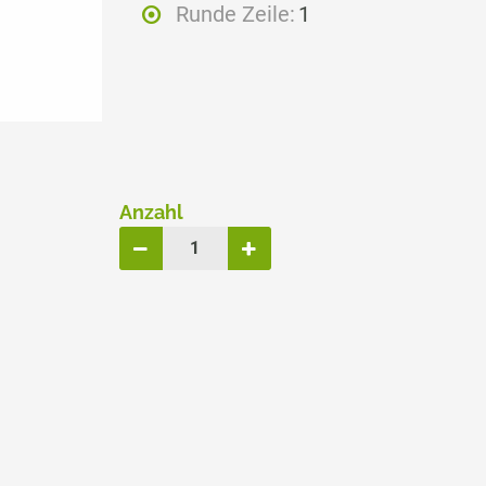
Runde Zeile:
1
ERSATZPLATTEN NACH GRÖSSE
TRODAT® CREATIVE MINI
TRODAT® PIXEL STAMP
Anzahl