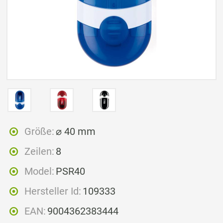
Größe:
⌀ 40 mm
Zeilen:
8
Model:
PSR40
Hersteller Id:
109333
EAN:
9004362383444