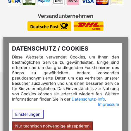
Versandunternehmen
DATENSCHUTZ / COOKIES
Diese Webseite verwendet Cookies, um Ihnen den
bestmöglichen Service zu gewährleisten. Einige sind
erforderliche um das grundlegenden Funktionieren des
Shops zu gewährleiten. Andere verwenden
pseudoanonymisierte Daten um das verhalten unserer
Hilfe Editor
Besucher auszuwerten und uns einen besseren Service
Hilfe Multicolorstempel
für Sie zu ermöglichen. Das Einverständnis zur Nutzung
von Cookies können sie jederzeit wiederrufen. Weitere
Hilfe Rundstempel
Informationen finden Sie in der
Datenschutz-Info
.
Impressum
Hilfe Rundstempel Holz
Einstellungen
Hilfe Stempelkissen wechseln
Hilfe Stempelplatte wechseln
Nur technisch notwendige akzeptieren