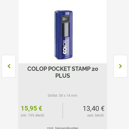
 30
COLOP POCKET STAMP 20
CO
PLUS
Größe:
38 x 14 mm
21 €
13,40 €
15,95 €
20,44
l. MwSt.
inkl. 19% MwSt.
exkl. MwSt.
inkl. 19%
zzgl. Versandkosten