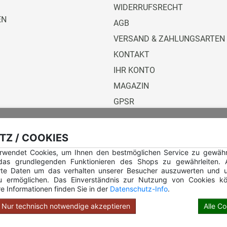
WIDERRUFSRECHT
EN
AGB
VERSAND & ZAHLUNGSARTEN
KONTAKT
IHR KONTO
MAGAZIN
GPSR
Versandunternehmen
Z / COOKIES
rwendet Cookies, um Ihnen den bestmöglichen Service zu gewährle
 das grundlegenden Funktionieren des Shops zu gewährleiten.
rte Daten um das verhalten unserer Besucher auszuwerten und u
u ermöglichen. Das Einverständnis zur Nutzung von Cookies kö
e Informationen finden Sie in der
Datenschutz-Info
.
Hilfe Rundstempel
Hilfe Rundstempel Holz
Nur technisch notwendige akzeptieren
Alle C
opyright © 2026 Stempel Toenges GmbH - Alle Rechte vorbehalt