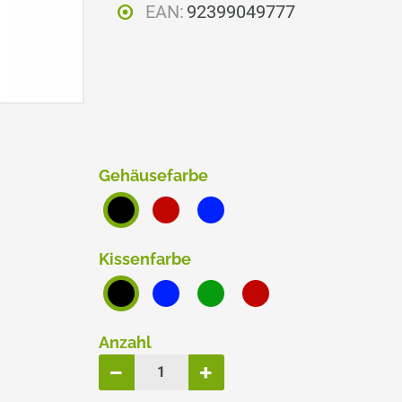
EAN:
92399049777
ERSATZPLATTEN NACH GRÖSSE
TRODAT® CREATIVE MINI
TRODAT® PIXEL STAMP
Gehäusefarbe
Kissenfarbe
Anzahl