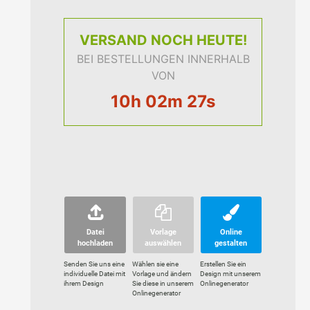
VERSAND
NOCH HEUTE!
BEI BESTELLUNGEN INNERHALB
VON
10h 02m 26s
Datei
Vorlage
Online
hochladen
auswählen
gestalten
Senden Sie uns eine
Wählen sie eine
Erstellen Sie ein
individuelle Datei mit
Vorlage und ändern
Design mit unserem
ihrem Design
Sie diese in unserem
Onlinegenerator
Onlinegenerator