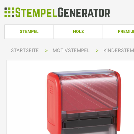
STEMPEL
HOLZ
PREMI
HOLZSTEMPEL ECKIG
TRODAT PRO
STARTSEITE
>
MOTIVSTEMPEL
>
KINDERSTE
TRODAT PRINTY LINE
COLOP PRINTER 
HOLZSTEMPEL RUND
TRODAT PRI
TRODAT PRINTY LINE RUND
COLOP EXPERT L
HOLZSTEMPEL OVAL
TRODAT MOB
TRODAT PRINTY LINE OVAL
COLOP GREEN LI
TRODAT PRI
IMPRINT LINE
COLOP GREEN LI
TRODAT PRINTY DATER
COLOP EXPERT L
TRODAT PROFESSIONAL LINE
COLOP POCKET 
TRODAT PROFESSIONAL DATER
COLOP STAMP M
TRODAT CLASSIC
COLOP CLASSIC 
PRINTY Z. SELBER SETZEN
COLOP CLASSIC 