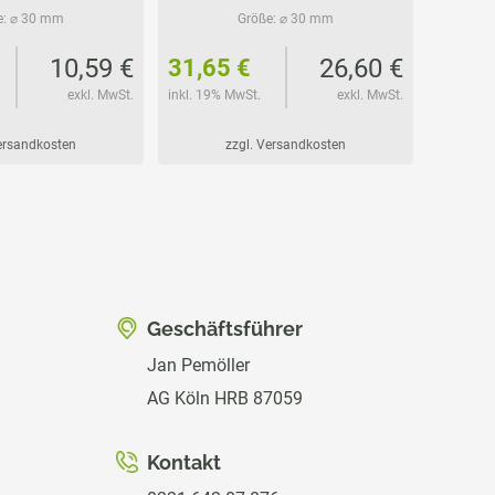
e:
⌀ 30 mm
Größe:
⌀ 30 mm
10,59 €
26,60 €
31,65 €
27,6
exkl. MwSt.
inkl. 19% MwSt.
exkl. MwSt.
inkl. 19%
Versandkosten
zzgl. Versandkosten
Geschäftsführer
Jan Pemöller
AG Köln HRB 87059
Kontakt