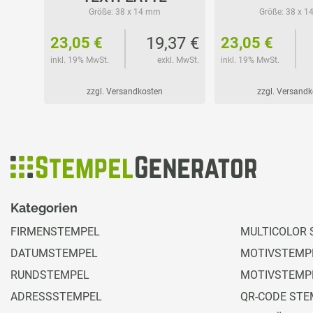
Größe:
38 x 14 mm
Größe:
38 x 1
60 €
19,37 €
23,05 €
23,05 €
l. MwSt.
inkl. 19% MwSt.
exkl. MwSt.
inkl. 19% MwSt.
zzgl. Versandkosten
zzgl. Versand
Kategorien
FIRMENSTEMPEL
MULTICOLOR 
DATUMSTEMPEL
MOTIVSTEMPE
RUNDSTEMPEL
MOTIVSTEMP
ADRESSSTEMPEL
QR-CODE STE