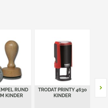
EMPEL RUND
TRODAT PRINTY 4630
C
MM KINDER
KINDER
STA