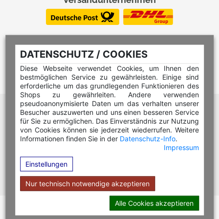
DATENSCHUTZ / COOKIES
Diese Webseite verwendet Cookies, um Ihnen den
bestmöglichen Service zu gewährleisten. Einige sind
erforderliche um das grundlegenden Funktionieren des
Shops zu gewährleiten. Andere verwenden
pseudoanonymisierte Daten um das verhalten unserer
Hilfe Editor
Besucher auszuwerten und uns einen besseren Service
Hilfe Multicolorstempel
für Sie zu ermöglichen. Das Einverständnis zur Nutzung
von Cookies können sie jederzeit wiederrufen. Weitere
Hilfe Rundstempel
Informationen finden Sie in der
Datenschutz-Info
.
Impressum
Hilfe Rundstempel Holz
Einstellungen
Hilfe Stempelkissen wechseln
Hilfe Stempelplatte wechseln
Nur technisch notwendige akzeptieren
Alle Cookies akzeptieren
Copyright © 2026 Stempel Toenges GmbH - Alle Rechte