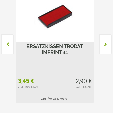
T
ERSATZKISSEN TRODAT
E
5
IMPRINT 11
53 €
2,90 €
3,45 €
3,45 
l. MwSt.
inkl. 19% MwSt.
exkl. MwSt.
inkl. 19%
zzgl. Versandkosten