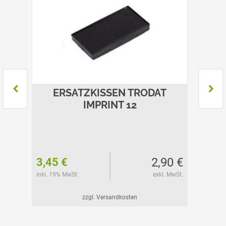
T
ERSATZKISSEN TRODAT
E
5
IMPRINT 12
53 €
2,90 €
3,45 €
3,45 
l. MwSt.
inkl. 19% MwSt.
exkl. MwSt.
inkl. 19%
zzgl. Versandkosten