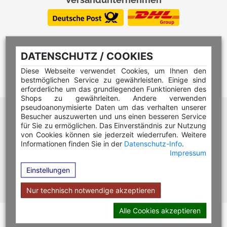
DATENSCHUTZ / COOKIES
Diese Webseite verwendet Cookies, um Ihnen den
bestmöglichen Service zu gewährleisten. Einige sind
erforderliche um das grundlegenden Funktionieren des
Shops zu gewährleiten. Andere verwenden
pseudoanonymisierte Daten um das verhalten unserer
Hilfe Editor
Besucher auszuwerten und uns einen besseren Service
Hilfe Multicolorstempel
für Sie zu ermöglichen. Das Einverständnis zur Nutzung
von Cookies können sie jederzeit wiederrufen. Weitere
Hilfe Rundstempel
Informationen finden Sie in der
Datenschutz-Info
.
Impressum
Hilfe Rundstempel Holz
Einstellungen
Hilfe Stempelkissen wechseln
Hilfe Stempelplatte wechseln
Nur technisch notwendige akzeptieren
Alle Cookies akzeptieren
Copyright © 2026 Stempel Toenges GmbH - Alle Rechte