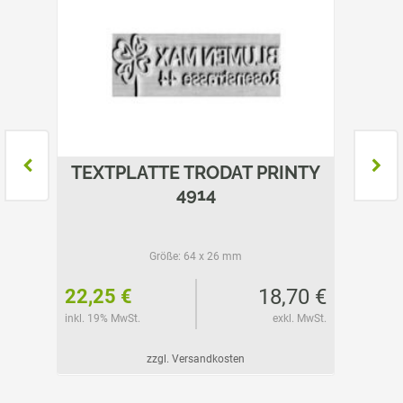
NTY
TEXTPLATTE TRODAT PRINTY
TEXT
4914
Größe:
64 x 26 mm
05 €
18,70 €
22,25 €
12,40
l. MwSt.
inkl. 19% MwSt.
exkl. MwSt.
inkl. 19%
zzgl. Versandkosten