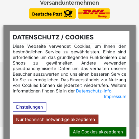
Versandunternehmen
DATENSCHUTZ / COOKIES
Diese Webseite verwendet Cookies, um Ihnen den
bestmöglichen Service zu gewährleisten. Einige sind
erforderliche um das grundlegenden Funktionieren des
Shops zu gewährleiten. Andere verwenden
pseudoanonymisierte Daten um das verhalten unserer
Hilfe Editor
Besucher auszuwerten und uns einen besseren Service
Hilfe Multicolorstempel
für Sie zu ermöglichen. Das Einverständnis zur Nutzung
von Cookies können sie jederzeit wiederrufen. Weitere
Hilfe Rundstempel
Informationen finden Sie in der
Datenschutz-Info
.
Impressum
Hilfe Rundstempel Holz
Einstellungen
Hilfe Stempelkissen wechseln
Hilfe Stempelplatte wechseln
Nur technisch notwendige akzeptieren
Alle Cookies akzeptieren
Copyright © 2026 Stempel Toenges GmbH - Alle Rechte