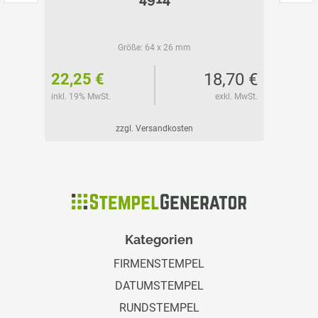
Größe:
64 x 26 mm
05 €
18,70 €
22,25 €
12,40
l. MwSt.
inkl. 19% MwSt.
exkl. MwSt.
inkl. 19%
zzgl. Versandkosten
Kategorien
FIRMENSTEMPEL
DATUMSTEMPEL
RUNDSTEMPEL