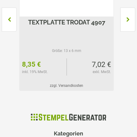
NTY
TEXTPLATTE TRODAT 4907
TEXT
Größe:
13 x 6 mm
05 €
7,02 €
8,35 €
22,25
l. MwSt.
inkl. 19% MwSt.
exkl. MwSt.
inkl. 19%
zzgl. Versandkosten
Kategorien