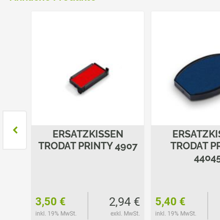
N
ERSATZKISSEN
ERSATZKI
4931
TRODAT PRINTY 4907
TRODAT P
4404
37 €
2,94 €
3,50 €
5,40 €
l. MwSt.
inkl. 19% MwSt.
exkl. MwSt.
inkl. 19% MwSt.