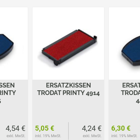
SSEN
ERSATZKISSEN
ERSA
RINTY
TRODAT PRINTY 4914
TRODA
5
4
4,54 €
4,24 €
5,05 €
6,30 €
exkl. MwSt.
inkl. 19% MwSt.
exkl. MwSt.
inkl. 19% MwSt.