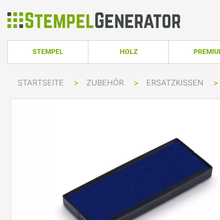
STEMPEL
HOLZ
PREMI
HOLZSTEMPEL ECKIG
TRODAT PRO
STARTSEITE
>
ZUBEHÖR
>
ERSATZKISSEN
>
TRODAT PRINTY LINE
COLOP PRINTER 
HOLZSTEMPEL RUND
TRODAT PRI
TRODAT PRINTY LINE RUND
COLOP EXPERT L
HOLZSTEMPEL OVAL
TRODAT MOB
TRODAT PRINTY LINE OVAL
COLOP GREEN LI
TRODAT PRI
IMPRINT LINE
COLOP GREEN LI
TRODAT PRINTY DATER
COLOP EXPERT L
TRODAT PROFESSIONAL LINE
COLOP POCKET 
TRODAT PROFESSIONAL DATER
COLOP STAMP M
TRODAT CLASSIC
COLOP CLASSIC 
PRINTY Z. SELBER SETZEN
COLOP CLASSIC 