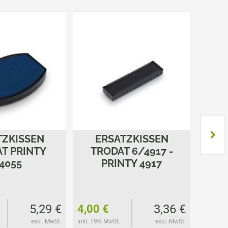
TZKISSEN
ERSATZKISSEN
E
T PRINTY
TRODAT 6/4917 -
TROD
4055
PRINTY 4917
5,29 €
3,36 €
4,00 €
3,50 
exkl. MwSt.
inkl. 19% MwSt.
exkl. MwSt.
inkl. 19%