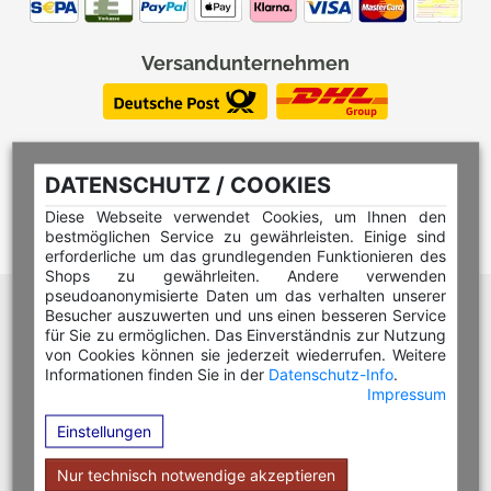
Versandunternehmen
DATENSCHUTZ / COOKIES
Diese Webseite verwendet Cookies, um Ihnen den
bestmöglichen Service zu gewährleisten. Einige sind
erforderliche um das grundlegenden Funktionieren des
Shops zu gewährleiten. Andere verwenden
pseudoanonymisierte Daten um das verhalten unserer
Hilfe Editor
Besucher auszuwerten und uns einen besseren Service
Hilfe Multicolorstempel
für Sie zu ermöglichen. Das Einverständnis zur Nutzung
von Cookies können sie jederzeit wiederrufen. Weitere
Hilfe Rundstempel
Informationen finden Sie in der
Datenschutz-Info
.
Impressum
Hilfe Rundstempel Holz
Einstellungen
Hilfe Stempelkissen wechseln
Hilfe Stempelplatte wechseln
Nur technisch notwendige akzeptieren