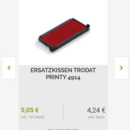
T
ERSATZKISSEN TRODAT
E
PRINTY 4914
37 €
4,24 €
5,05 €
6,30 
l. MwSt.
inkl. 19% MwSt.
exkl. MwSt.
inkl. 19%