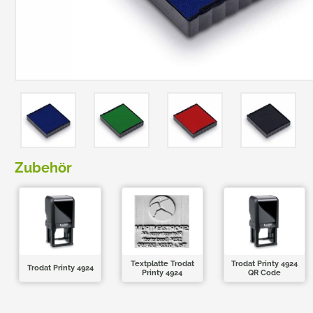
TRODAT POCKET PRINTY
COLOP E-MARK
TRODAT MOBILE PRINTY
EASYPRINT LINE
Zubehör
Textplatte Trodat
Trodat Printy 4924
Trodat Printy 4924
Printy 4924
QR Code