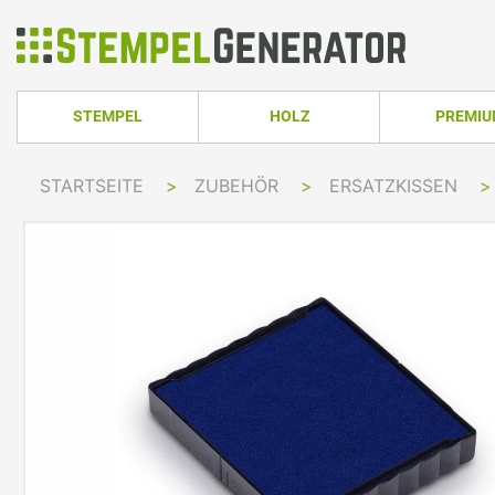
STEMPEL
HOLZ
PREMI
HOLZSTEMPEL ECKIG
TRODAT PRO
STARTSEITE
>
ZUBEHÖR
>
ERSATZKISSEN
>
TRODAT PRINTY LINE
COLOP PRINTER 
HOLZSTEMPEL RUND
TRODAT PRI
TRODAT PRINTY LINE RUND
COLOP EXPERT L
HOLZSTEMPEL OVAL
TRODAT MOB
TRODAT PRINTY LINE OVAL
COLOP GREEN LI
TRODAT PRI
IMPRINT LINE
COLOP GREEN LI
TRODAT PRINTY DATER
COLOP EXPERT L
TRODAT PROFESSIONAL LINE
COLOP POCKET 
TRODAT PROFESSIONAL DATER
COLOP STAMP M
TRODAT CLASSIC
COLOP CLASSIC 
PRINTY Z. SELBER SETZEN
COLOP CLASSIC 