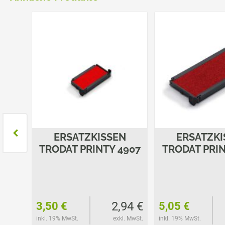
N
ERSATZKISSEN
ERSATZKI
4931
TRODAT PRINTY 4907
TRODAT PRIN
37 €
2,94 €
3,50 €
5,05 €
l. MwSt.
inkl. 19% MwSt.
exkl. MwSt.
inkl. 19% MwSt.