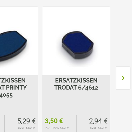
TZKISSEN
ERSATZKISSEN
E
T PRINTY
TRODAT 6/4612
TROD
4055
5,29 €
2,94 €
3,50 €
3,50 
exkl. MwSt.
inkl. 19% MwSt.
exkl. MwSt.
inkl. 19%