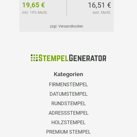
56 €
16,51 €
19,65 €
26,66
l. MwSt.
inkl. 19% MwSt.
exkl. MwSt.
inkl. 19%
zzgl. Versandkosten
Kategorien
FIRMENSTEMPEL
DATUMSTEMPEL
RUNDSTEMPEL
ADRESSSTEMPEL
HOLZSTEMPEL
PREMIUM STEMPEL