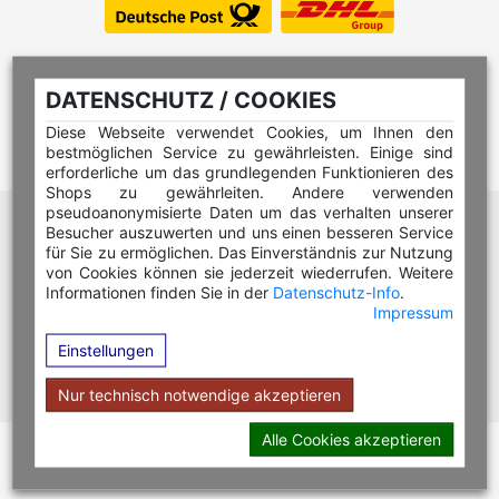
DATENSCHUTZ / COOKIES
Diese Webseite verwendet Cookies, um Ihnen den
bestmöglichen Service zu gewährleisten. Einige sind
erforderliche um das grundlegenden Funktionieren des
Shops zu gewährleiten. Andere verwenden
pseudoanonymisierte Daten um das verhalten unserer
Hilfe Editor
Besucher auszuwerten und uns einen besseren Service
Hilfe Multicolorstempel
für Sie zu ermöglichen. Das Einverständnis zur Nutzung
von Cookies können sie jederzeit wiederrufen. Weitere
Hilfe Rundstempel
Informationen finden Sie in der
Datenschutz-Info
.
Impressum
Hilfe Rundstempel Holz
Einstellungen
Hilfe Stempelkissen wechseln
Hilfe Stempelplatte wechseln
Nur technisch notwendige akzeptieren
Alle Cookies akzeptieren
Copyright © 2026 Stempel Toenges GmbH - Alle Rechte
vorbehalten