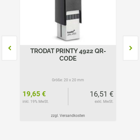
5208
TRODAT PRINTY 4922 QR-
TR
CODE
Größe:
20 x 20 mm
56 €
16,51 €
19,65 €
28,85
l. MwSt.
inkl. 19% MwSt.
exkl. MwSt.
inkl. 19%
zzgl. Versandkosten