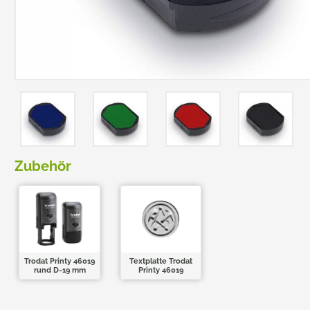
TRODAT POCKET PRINTY
COLOP E-MARK
TRODAT MOBILE PRINTY
EASYPRINT LINE
Zubehör
Trodat Printy 46019
Textplatte Trodat
rund D-19 mm
Printy 46019