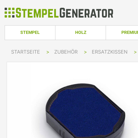
STEMPEL
HOLZ
PREMI
HOLZSTEMPEL ECKIG
TRODAT PRO
STARTSEITE
>
ZUBEHÖR
>
ERSATZKISSEN
>
TRODAT PRINTY LINE
COLOP PRINTER 
HOLZSTEMPEL RUND
TRODAT PRI
TRODAT PRINTY LINE RUND
COLOP EXPERT L
HOLZSTEMPEL OVAL
TRODAT MOB
TRODAT PRINTY LINE OVAL
COLOP GREEN LI
TRODAT PRI
IMPRINT LINE
COLOP GREEN LI
TRODAT PRINTY DATER
COLOP EXPERT L
TRODAT PROFESSIONAL LINE
COLOP POCKET 
TRODAT PROFESSIONAL DATER
COLOP STAMP M
TRODAT CLASSIC
COLOP CLASSIC 
PRINTY Z. SELBER SETZEN
COLOP CLASSIC 