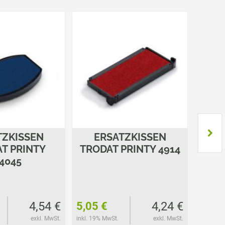
TZKISSEN
ERSATZKISSEN
E
T PRINTY
TRODAT PRINTY 4914
T
4045
4,54 €
4,24 €
5,05 €
6,30 
exkl. MwSt.
inkl. 19% MwSt.
exkl. MwSt.
inkl. 19%