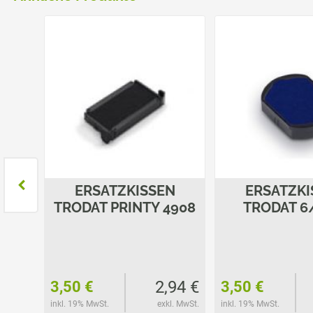
N
ERSATZKISSEN
ERSATZKI
4931
TRODAT PRINTY 4908
TRODAT 6
37 €
2,94 €
3,50 €
3,50 €
l. MwSt.
inkl. 19% MwSt.
exkl. MwSt.
inkl. 19% MwSt.