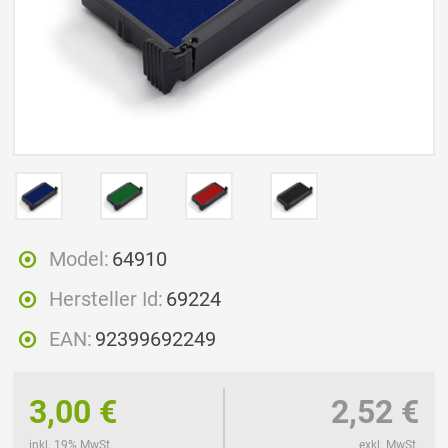
Model:
64910
Hersteller Id:
69224
EAN:
92399692249
3,00 €
2,52 €
inkl. 19% MwSt.
exkl. MwSt.