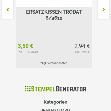
T
ERSATZKISSEN TRODAT
E
6/4612
37 €
2,94 €
3,50 €
3,50 
l. MwSt.
inkl. 19% MwSt.
exkl. MwSt.
inkl. 19%
zzgl. Versandkosten
Kategorien
FIRMENSTEMPEL